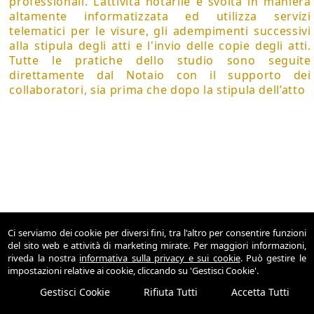
professionali. L’attività notarile è svolta in maniera
altamente informatizzata ed utilizza servizi
telematici per le visure, gli adempimenti successivi
alla stipula degli atti e l'invio delle copie degli atti.
Tutte le pratiche dello studio sono seguite
direttamente dal Notaio con il supporto dei
collaboratori, sia prima che dopo la stipula dell’atto
Ci serviamo dei cookie per diversi fini, tra l'altro per consentire funzioni
del sito web e attività di marketing mirate. Per maggiori informazioni,
Studio Dr. Francesco Mannarella Notaio
riveda la nostra
informativa sulla privacy e sui cookie
. Può gestire le
Via Antonio Locatelli, 23 -
Bergamo
,
BG
impostazioni relative ai cookie, cliccando su 'Gestisci Cookie'.
Gestisci Cookie
Rifiuta Tutti
Accetta Tutti
© 2026 Copyright Studio Notaio Francesco Mannarella. Tutti i diritti riservati |
P.IVA 02282600168 |
Sitemap
-
Privacy
-
Cookie Policy
-
Gestisci Cookie
-
Credits